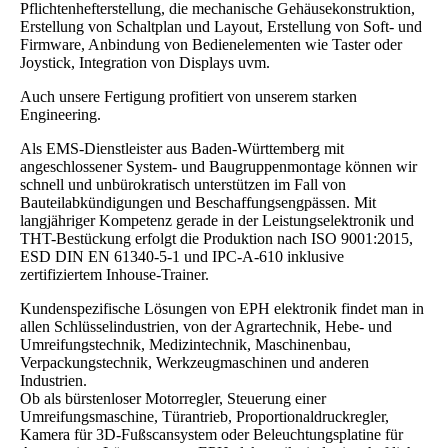
Pflichtenhefterstellung, die mechanische Gehäusekonstruktion,
Erstellung von Schaltplan und Layout, Erstellung von Soft- und
Firmware, Anbindung von Bedienelementen wie Taster oder
Joystick, Integration von Displays uvm.
Auch unsere Fertigung profitiert von unserem starken
Engineering.
Als EMS-Dienstleister aus Baden-Württemberg mit
angeschlossener System- und Baugruppenmontage können wir
schnell und unbürokratisch unterstützen im Fall von
Bauteilabkündigungen und Beschaffungsengpässen. Mit
langjähriger Kompetenz gerade in der Leistungselektronik und
THT-Bestückung erfolgt die Produktion nach ISO 9001:2015,
ESD DIN EN 61340-5-1 und IPC-A-610 inklusive
zertifiziertem Inhouse-Trainer.
Kundenspezifische Lösungen von EPH elektronik findet man in
allen Schlüsselindustrien, von der Agrartechnik, Hebe- und
Umreifungstechnik, Medizintechnik, Maschinenbau,
Verpackungstechnik, Werkzeugmaschinen und anderen
Industrien.
Ob als bürstenloser Motorregler, Steuerung einer
Umreifungsmaschine, Türantrieb, Proportionaldruckregler,
Kamera für 3D-Fußscansystem oder Beleuchtungsplatine für